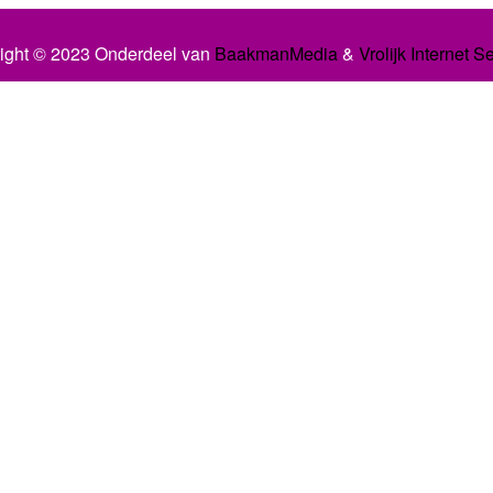
ight © 2023 Onderdeel van
BaakmanMedia
&
Vrolijk Internet S