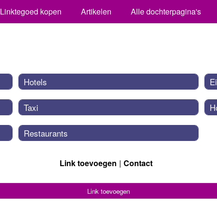
Linktegoed kopen
Artikelen
Alle dochterpagina's
Hotels
E
Taxi
H
Restaurants
Link toevoegen
Contact
Link toevoegen